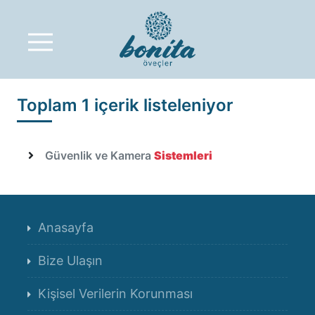
Bonita Öveçler - MENE
Toplam 1 içerik listeleniyor
Güvenlik ve Kamera
Sistemleri
Anasayfa
Bize Ulaşın
Kişisel Verilerin Korunması